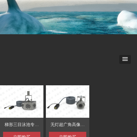
梯形三目泳池专用
无灯超广角高像素
水下摄像机
泳池专用相机