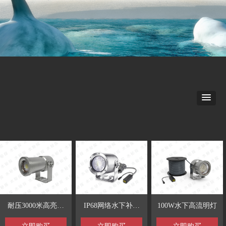
耐压3000米高亮度
IP68网络水下补光
100W水下高流明灯
水下灯
灯