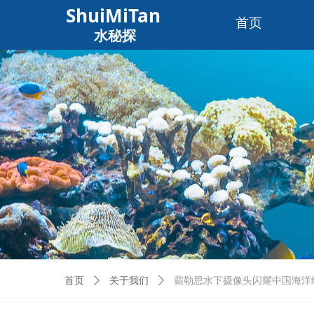
ShuiMiTan
首页
水秘探
首页
ꄲ
关于我们
ꄲ
霸勒思水下摄像头闪耀中国海洋