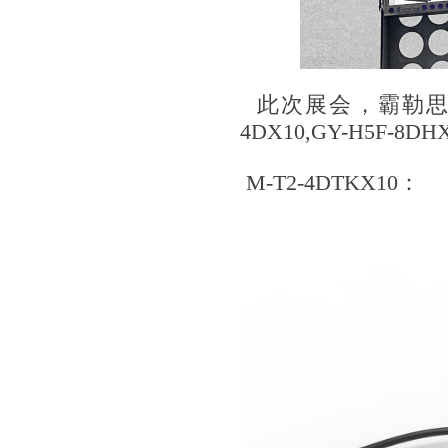
此次展会，霸勒思带来
4DX10,GY-H5F-8DH
M-T2-4DTKX10：