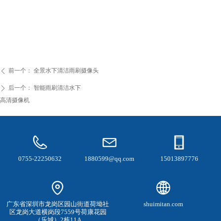
前一个：
全景水下清洁雨刷摄像头
ꄴ
后一个：
智能雨刷清洁水下
ꄲ
高清摄像机
0755-22250632
1880599@qq.com
15013897776
广东省深圳市龙岗区园山街道荷坳社
shuimitan.com
区龙岗大道横岗段7559号荷康花园
（乐城）2栋11A