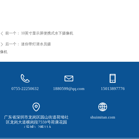
前一个：
10英寸显示屏便携式水下摄像机
ꄴ
后一个：
迷你带灯潜水员摄
ꄲ
像机
0755-22250632
1880599@qq.com
15013897776
广东省深圳市龙岗区园山街道荷坳社
shuimitan.com
区龙岗大道横岗段7559号荷康花园
（乐城）2栋11A