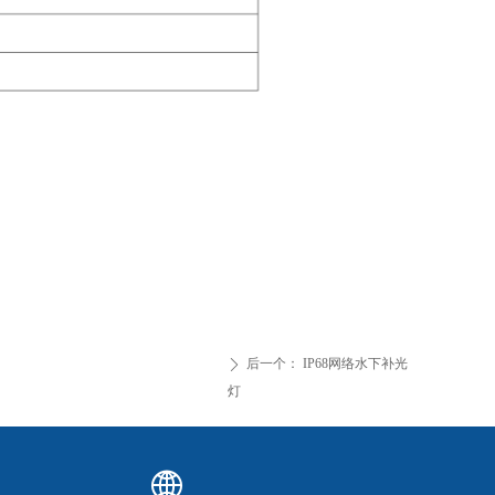
后一个：
IP68网络水下补光
ꄲ
灯