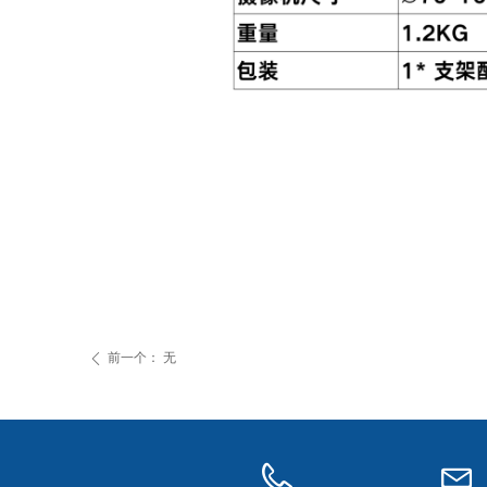
前一个：
无
ꄴ