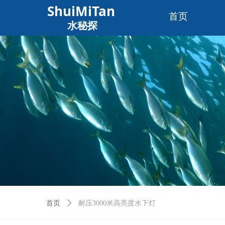
ShuiMiTan
首页
水秘探
首页
ꄲ
耐压3000米高亮度水下灯