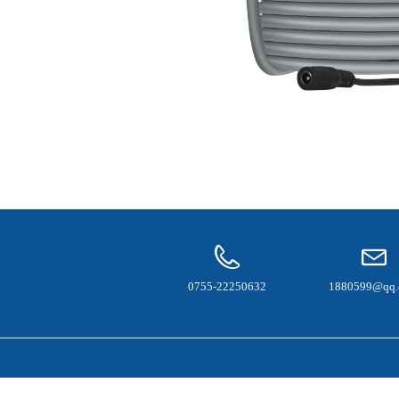
0755-22250632
1880599@qq